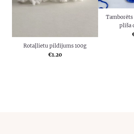
Tamborēts 
plīša 
Rotaļlietu pildījums 100g
€1.20