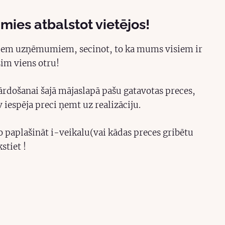
imies atbalstot vietējos!
ējiem uzņēmumiem, secinot, to ka mums visiem ir
sim viens otru!
pārdošanai šajā mājaslapā pašu gatavotas preces,
v iespēja preci ņemt uz realizāciju.
ko paplašināt i-veikalu(vai kādas preces gribētu
stiet !