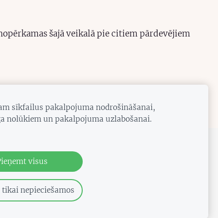
 nopērkamas šajā veikalā pie citiem pārdevējiem
jam sīkfailus pakalpojuma nodrošināšanai,
a nolūkiem un pakalpojuma uzlabošanai.
Pieņemt visus
 tikai nepieciešamos