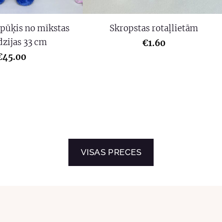
pūķis no mīkstas
Skropstas rotaļlietām
dzijas 33 cm
€1.60
€45.00
​VISAS PRECES​