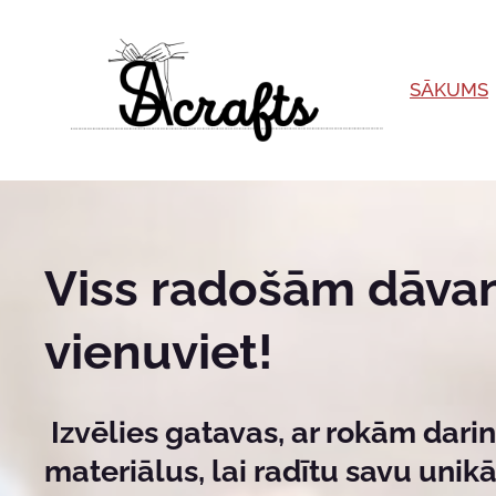
SĀKUMS
Viss radošām dāv
vienuviet!
Izvēlies gatavas, ar rokām darin
materiālus, lai radītu savu unikā