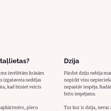
otaļlietas?
Dzija
 jums izvēlētām krāsām
Pārdot dziju nebija man
ks izgatavota nedēļas
nopirkt visu nepiecieša
āta, kad būsiet veicis
nepastāv iespēja. Radās 
būtu iespējams.
 apkārtmērs, plecu
Tur kur ir dzija, nevar 