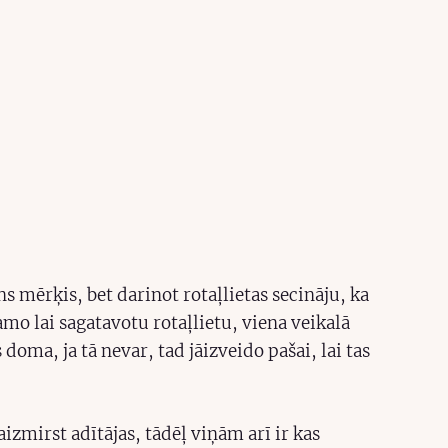
s mērķis, bet darinot rotaļlietas secināju, ka
mo lai sagatavotu rotaļlietu, viena veikalā
doma, ja tā nevar, tad jāizveido pašai, lai tas
aizmirst adītājas, tādēļ viņām arī ir kas