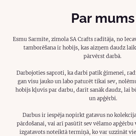
Par mums
Esmu Sarmīte, zīmola SA Crafts radītāja, no Ieca
tamborēšana ir hobijs, kas aizņem daudz laika
pārvērst darbā.
Darbojoties saproti, ka darbi patīk ģimenei, ra
gan visu jauko un labo paturēt tikai sev, nolēm
hobijs kļuvis par darbu, darīt sanāk daudz, lai b
un apģērbi.
Darbus ir iespēja nopirkt gatavus no kolekcija
pārdošanai, vai arī pasūtīt sev vēlamo apģērbu va
izgatavots noteiktā termiņā, ko var uzzināt vi