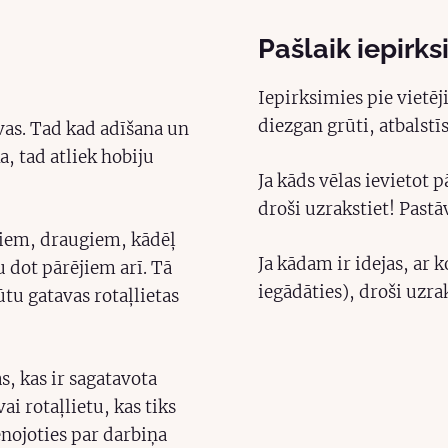
Pašlaik iepirks
Iepirksimies pie viet
diezgan grūti, atbalstī
vas. Tad kad adīšana un
, tad atliek hobiju
Ja kāds vēlas ievietot 
droši uzrakstiet! Pastā
diem, draugiem, kādēļ
Ja kādam ir idejas, ar 
u dot pārējiem arī. Tā
iegādāties), droši uzrak
ūtu gatavas rotaļlietas
s, kas ir sagatavota
i rotaļlietu, kas tiks
enojoties par darbiņa