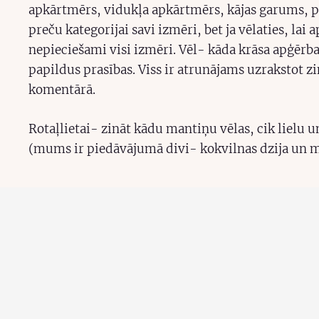
apkārtmērs, vidukļa apkārtmērs, kājas garums, p
preču kategorijai savi izmēri, bet ja vēlaties, lai 
nepieciešami visi izmēri. Vēl- kāda krāsa apģērb
papildus prasības. Viss ir atrunājams uzrakstot zi
komentārā.
Rotaļlietai- zināt kādu mantiņu vēlas, cik lielu u
(mums ir piedāvājumā divi- kokvilnas dzija un mī