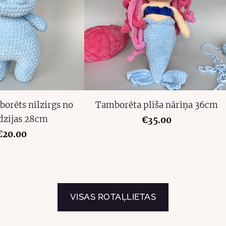
borēts nīlzirgs no
Tamborēta plīša nāriņa 36cm
 dzijas 28cm
€35.00
€20.00
​VISAS ROTAĻLIETAS​