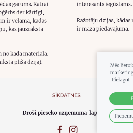
ēdas garums. Katrai
interesants iegūstams.
apģērbs der kārtīgi,
Ražotāju dzijas, kādas
am ir vēlama, kādas
ir mazā piedāvājumā.
ņu, kas jāuzraksta
n no kāda materiāla.
kstā plīša dzija).
Mēs lieto
mārketing
Pielāgot
SĪKDATNES
Droši pieseko uzņēmuma lapām!!!
Pieņemt