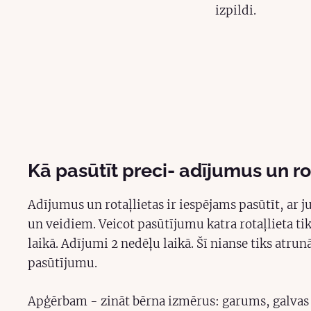
izpildi.
Kā pasūtīt preci- adījumus un r
Adījumus un rotaļlietas ir iespējams pasūtīt, ar
un veidiem. Veicot pasūtījumu katra rotaļlieta ti
laikā. Adījumi 2 nedēļu laikā. Šī nianse tiks atrun
pasūtījumu.
Apģērbam - zināt bērna izmērus: garums, galvas