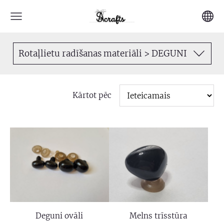
Rotaļlietu radīšanas materiāli > DEGUNI
Kārtot pēc
Deguni ovāli
Melns trīsstūra