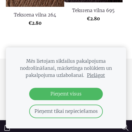
Teksrena vilna 695
Teksrena vilna 264
€2.80
€2.80
Mēs lietojam sīkfailus pakalpojuma
nodrošināšanai, mārketinga nolūkiem un
SĪKDATNES
pakalpojuma uzlabošanai.
Pielāgot
Droši pieseko uzņēmuma lapām!!!
Pieņemt visus
Pieņemt tikai nepieciešamos