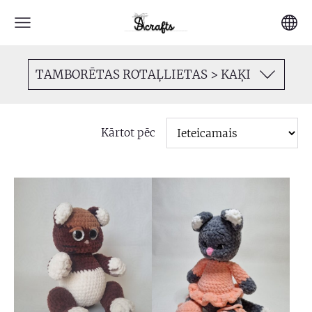
TAMBORĒTAS ROTAĻLIETAS > KAĶI
Kārtot pēc