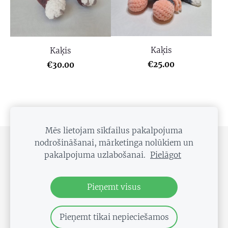
Kaķis
Kaķis
€25.00
€30.00
Mēs lietojam sīkfailus pakalpojuma
nodrošināšanai, mārketinga nolūkiem un
SĪKDATNES
pakalpojuma uzlabošanai.
Pielāgot
Droši pieseko uzņēmuma lapām!!!
Pieņemt visus
Pieņemt tikai nepieciešamos