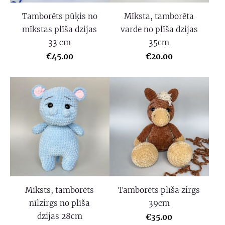
Tamborēts pūķis no
Mīksta, tamborēta
mīkstas plīša dzijas
varde no plīša dzijas
33 cm
35cm
€45.00
€20.00
Mīksts, tamborēts
Tamborēts plīša zirgs
nīlzirgs no plīša
39cm
dzijas 28cm
€35.00