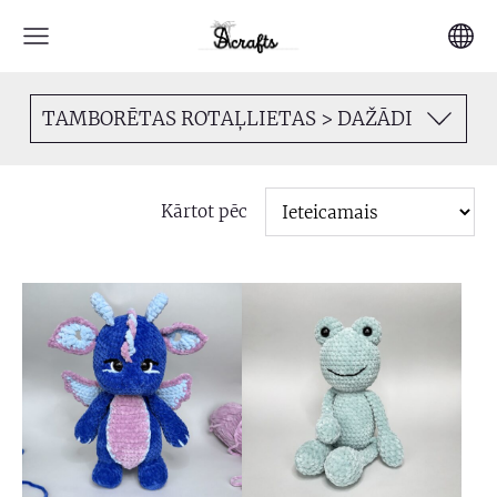
TAMBORĒTAS ROTAĻLIETAS > DAŽĀDI
Kārtot pēc