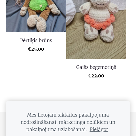
Pērtiķis brūns
€25.00
Gaišs begemotiņš
€22.00
Mēs lietojam sīkfailus pakalpojuma
nodrošināšanai, mārketinga nolūkiem un
SĪKDATNES
pakalpojuma uzlabošanai.
Pielāgot