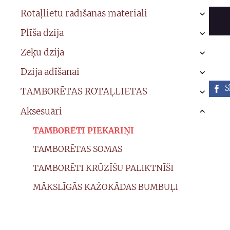
Rotaļlietu radīšanas materiāli
›
Plīša dzija
›
Zeķu dzija
›
Dzija adīšanai
›
S
TAMBORĒTAS ROTAĻLIETAS
›
Aksesuāri
›
TAMBORĒTI PIEKARIŅI
TAMBORĒTAS SOMAS
TAMBORĒTI KRŪZĪŠU PALIKTNĪŠI
MĀKSLĪGĀS KAŽOKĀDAS BUMBUĻI