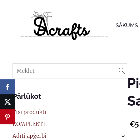
SĀKUMS
P
Pārlūkot
S
Visi produkti
€5
KOMPLEKTI
Adīti apģērbi
›