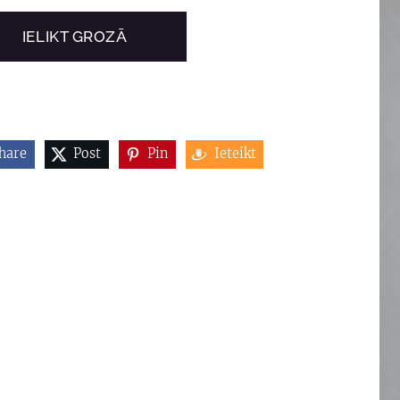
IELIKT GROZĀ
hare
Post
Pin
Ieteikt